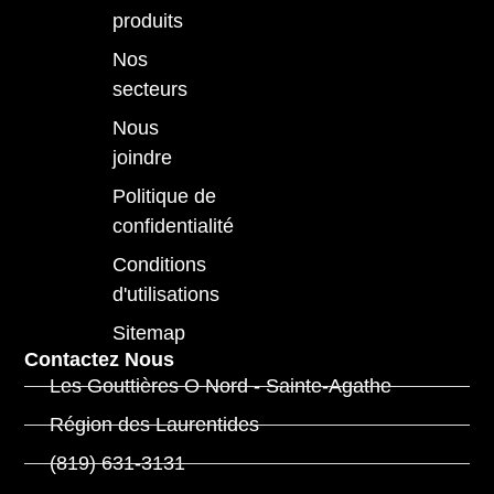
produits
Nos
secteurs
Nous
joindre
Politique de
confidentialité
Conditions
d'utilisations
Sitemap
Contactez Nous
Les Gouttières O Nord - Sainte-Agathe
Région des Laurentides
(819) 631-3131