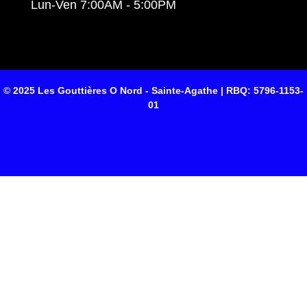
Lun-Ven 7:00AM - 5:00PM
© 2025 Les Gouttières O Nord - Sainte-Agathe | RBQ: 5796-1153-
01